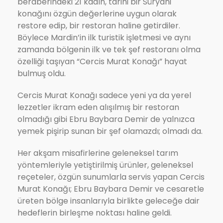
beraberindeki 21 kadın, tarihi bir Süryani
konağını özgün değerlerine uygun olarak
restore edip, bir restoran haline getirdiler.
Böylece Mardin’in ilk turistik işletmesi ve aynı
zamanda bölgenin ilk ve tek şef restoranı olma
özelliği taşıyan “Cercis Murat Konağı” hayat
bulmuş oldu.
Cercis Murat Konağı sadece yeni ya da yerel
lezzetler ikram eden alışılmış bir restoran
olmadığı gibi Ebru Baybara Demir de yalnızca
yemek pişirip sunan bir şef olamazdı; olmadı da.
Her akşam misafirlerine geleneksel tarım
yöntemleriyle yetiştirilmiş ürünler, geleneksel
reçeteler, özgün sunumlarla servis yapan Cercis
Murat Konağı; Ebru Baybara Demir ve cesaretle
üreten bölge insanlarıyla birlikte geleceğe dair
hedeflerin birleşme noktası haline geldi.