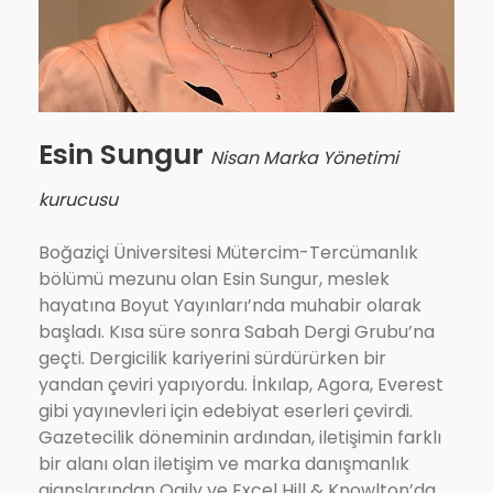
Esin Sungur
Nisan Marka Yönetimi
kurucusu
Boğaziçi Üniversitesi Mütercim-Tercümanlık
bölümü mezunu olan Esin Sungur, meslek
hayatına Boyut Yayınları’nda muhabir olarak
başladı. Kısa süre sonra Sabah Dergi Grubu’na
geçti. Dergicilik kariyerini sürdürürken bir
yandan çeviri yapıyordu. İnkılap, Agora, Everest
gibi yayınevleri için edebiyat eserleri çevirdi.
Gazetecilik döneminin ardından, iletişimin farklı
bir alanı olan iletişim ve marka danışmanlık
ajanslarından Ogily ve Excel Hill & Knowlton’da